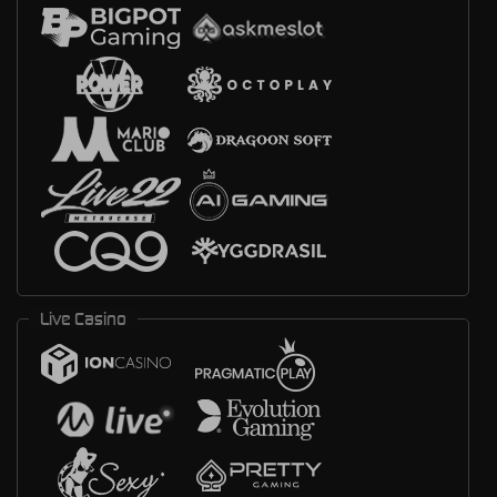
Live Casino