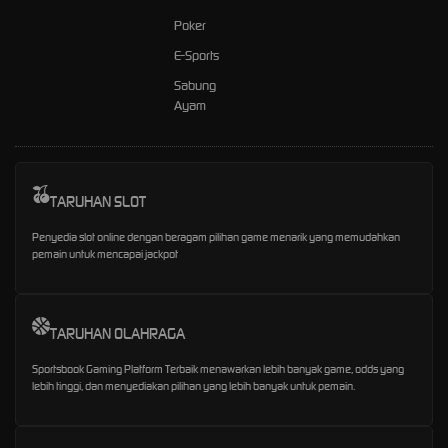
Poker
E-Sports
Sabung
Ayam
TARUHAN SLOT
Penyedia slot online dengan beragam pilihan game menarik yang memudahkan
pemain untuk mencapai jackpot
TARUHAN OLAHRAGA
Sportsbook Gaming Platform Terbaik menawarkan lebih banyak game, odds yang
lebih tinggi, dan menyediakan pilihan yang lebih banyak untuk pemain.