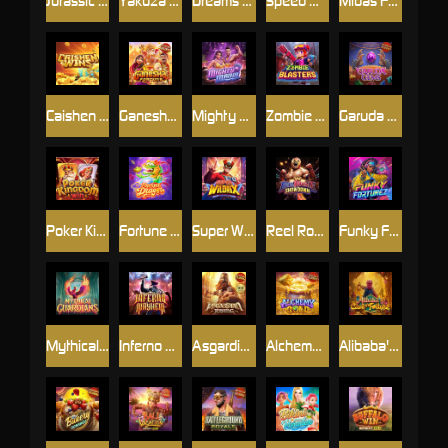
Jurassic Kingdom
Yakuza Honor
Dreams of Macau
Speed Winner
Midas Fortune
Caishen Wins
Ganesha Fortune
Mighty Mania
Zombie Blasters
Garuda Gems
Poker Kingdom Win
Fortune Dragon
Super Wildrix
Reel Royale Showdown
Funky Fortunez
Mythical Guardians
Inferno Mayhem
Asgardian Rising
Alchemy Gold
Alibaba's Cave of Fortune