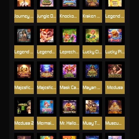
Journey to the Wealth
Jungle Delight
Knockout Riches
Kraken Gold Rush
Legend of Hou Yi
Legend of Perseus
Legendary Monkey King
Leprechaun Riches
Lucky Clover Riches
Lucky Piggy
Majestic Empire
Majestic Treasures
Mask Carnival
Mayan Destiny
Medusa
Medusa 2
Mermaid Riches
Mr. Hallow-Win
Muay Thai Champion
Museum Wonders