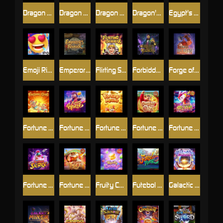
Dragon Hatch
Dragon Legend
Dragon Tiger Luck
Dragon's Treasure Quest
Egypt's Book of Mystery
Emoji Riches
Emperors Favour
Flirting Scholar
Forbidden Alchemy
Forge of Wealth
Fortune Gods
Fortune Horse
Fortune Mouse
Fortune Ox
Fortune Rabbit
Fortune Snake
Fortune Tiger
Fruity Candy
Futebol Fever
Galactic Gems