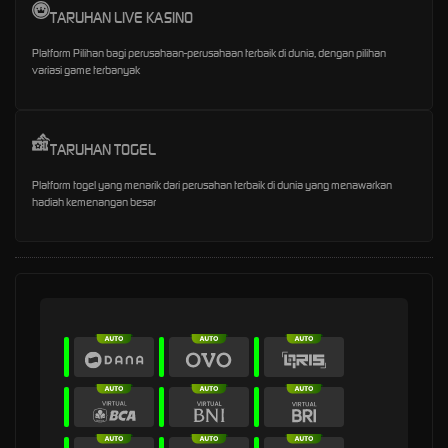
TARUHAN LIVE KASINO
Platform Pilihan bagi perusahaan-perusahaan terbaik di dunia, dengan pilihan
variasi game terbanyak
TARUHAN TOGEL
Platform togel yang menarik dari perusahan terbaik di dunia yang menawarkan
hadiah kemenangan besar