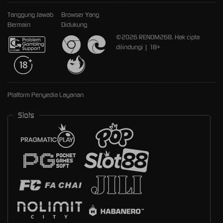
Tanggung Jawab
Browser Yang
Bermain
Didukung
©2026 RENOM268. Hak cipta
dilindungi | 18+
Platform Penyedia Layanan
Slots