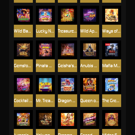
Wild Bandito
Lucky Neko
Treasures of Aztec
Wild Ape #3258
Ways of the Qilin
Gemstones Gold
Pinata Wins
Geisha's Revenge
Anubis Wrath
Mafia Mayhem
Cocktail Nights
Mr. Treasure’s Fortune
Dragon Hatch 2
Queen of Bounty
The Great Icescape