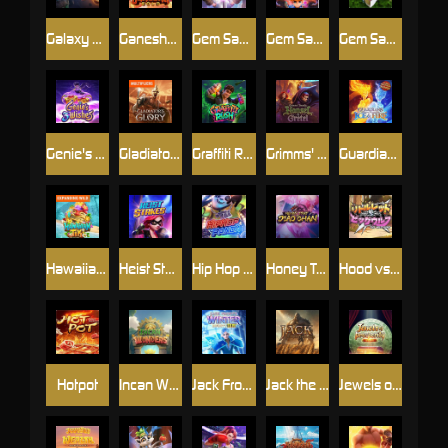
Galaxy Miner
Ganesha Gold
Gem Saviour
Gem Saviour Conquest
Gem Saviour Sword
Genie's 3 Wishes
Gladiator's Glory
Graffiti Rush
Grimms' Bounty: Hansel & Gretel
Guardians of Ice and Fire
Hawaiian Tiki
Heist Stakes
Hip Hop Panda
Honey Trap of Diao Chan
Hood vs Wolf
Hotpot
Incan Wonders
Jack Frost's Winter
Jack the Giant Hunter
Jewels of Prosperity