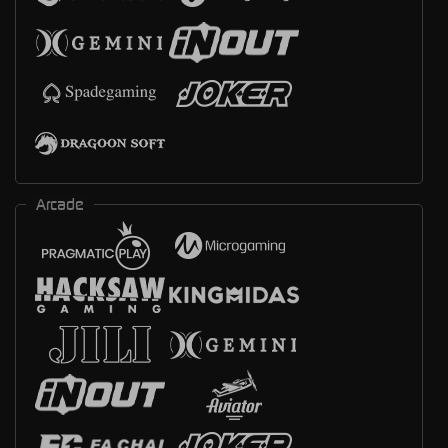
Arcade