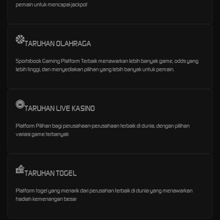
pemain untuk mencapai jackpot
TARUHAN OLAHRAGA
Sportsbook Gaming Platform Terbaik menawarkan lebih banyak game, odds yang
lebih tinggi, dan menyediakan pilihan yang lebih banyak untuk pemain.
TARUHAN LIVE KASINO
Platform Pilihan bagi perusahaan-perusahaan terbaik di dunia, dengan pilihan
variasi game terbanyak
TARUHAN TOGEL
Platform togel yang menarik dari perusahan terbaik di dunia yang menawarkan
hadiah kemenangan besar