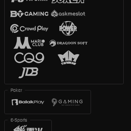
Poker
E-Sports