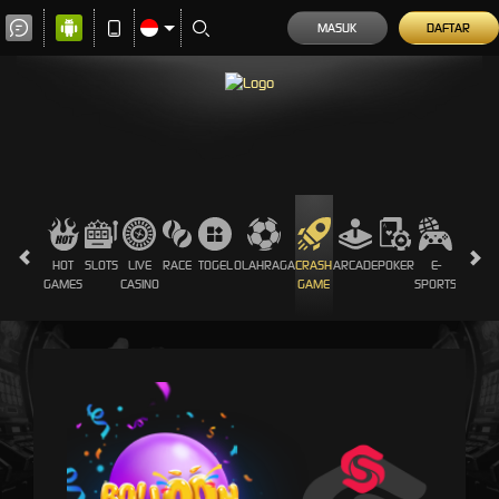
MASUK
DAFTAR
HOT
SLOTS
LIVE
RACE
TOGEL
OLAHRAGA
CRASH
ARCADE
POKER
E-
SABUN
GAMES
CASINO
GAME
SPORTS
AYAM