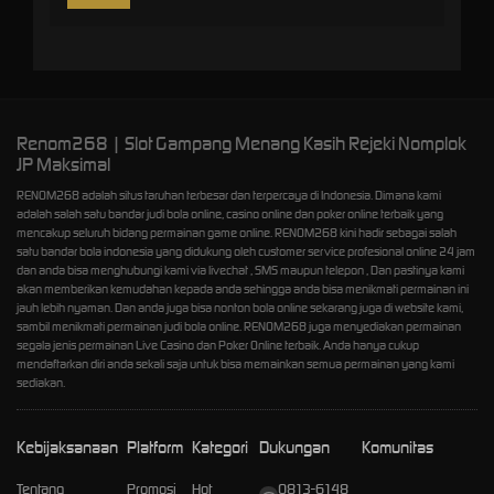
Renom268 | Slot Gampang Menang Kasih Rejeki Nomplok
JP Maksimal
RENOM268 adalah situs taruhan terbesar dan terpercaya di Indonesia. Dimana kami
adalah salah satu bandar judi bola online, casino online dan poker online terbaik yang
mencakup seluruh bidang permainan game online. RENOM268 kini hadir sebagai salah
satu bandar bola indonesia yang didukung oleh customer service profesional online 24 jam
dan anda bisa menghubungi kami via livechat , SMS maupun telepon , Dan pastinya kami
akan memberikan kemudahan kepada anda sehingga anda bisa menikmati permainan ini
jauh lebih nyaman. Dan anda juga bisa nonton bola online sekarang juga di website kami,
sambil menikmati permainan judi bola online. RENOM268 juga menyediakan permainan
segala jenis permainan Live Casino dan Poker Online terbaik. Anda hanya cukup
mendaftarkan diri anda sekali saja untuk bisa memainkan semua permainan yang kami
sediakan.
Kebijaksanaan
Platform
Kategori
Dukungan
Komunitas
Tentang
Promosi
Hot
0813-6148