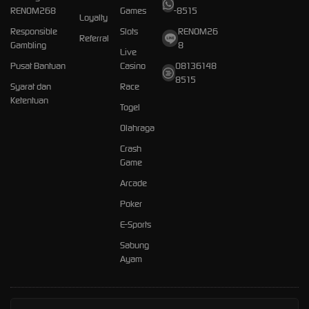
RENOM268
Games
-8515
Loyalty
Responsible
Slots
RENOM26
Referral
Gambling
8
Live
Pusat Bantuan
Casino
08136148
8515
Syarat dan
Race
Ketentuan
Togel
Olahraga
Crash
Game
Arcade
Poker
E-Sports
Sabung
Ayam