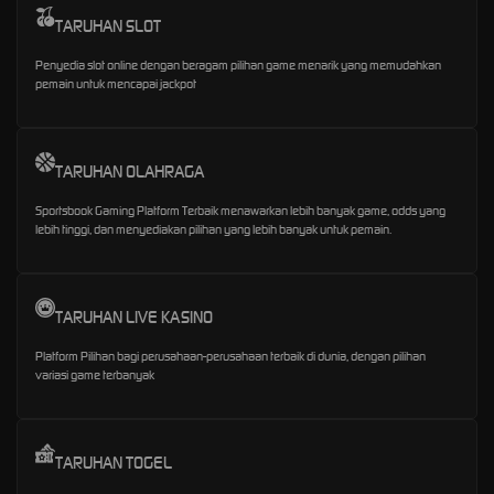
TARUHAN SLOT
Penyedia slot online dengan beragam pilihan game menarik yang memudahkan
pemain untuk mencapai jackpot
TARUHAN OLAHRAGA
Sportsbook Gaming Platform Terbaik menawarkan lebih banyak game, odds yang
lebih tinggi, dan menyediakan pilihan yang lebih banyak untuk pemain.
TARUHAN LIVE KASINO
Platform Pilihan bagi perusahaan-perusahaan terbaik di dunia, dengan pilihan
variasi game terbanyak
TARUHAN TOGEL