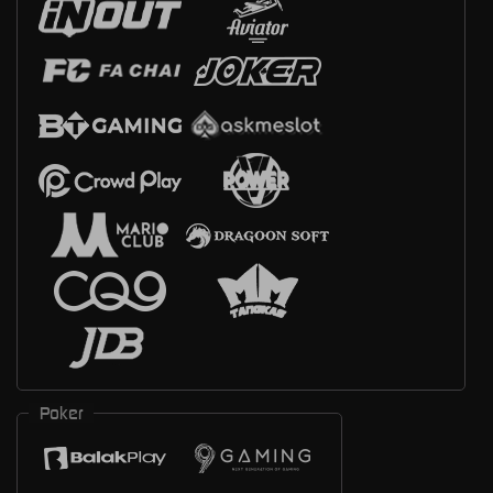
Poker