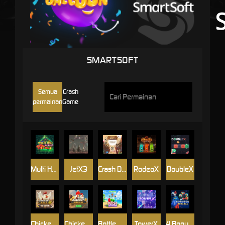
SMARTSOFT
Semua
Crash
permainan
Game
Multi Hot Wheel
JetX3
Crash Duel X
RodeoX
DoubleX
ChickenWays
Chicken Highway
Bottle Mania
TowerX
4 Bonuses Bonanza