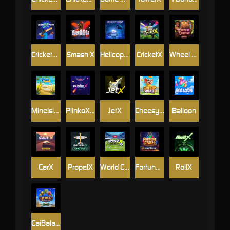
CricketerX
Smash X
HelicopterX
CricketX
Wheel Of Destiny
MineIsland
PlinkoXClassic
JetX
Cheesy Road
Balloon
CarX
PropelX
World Champion X
Fortune Catch
RollX
CaiBalaoCappadocia