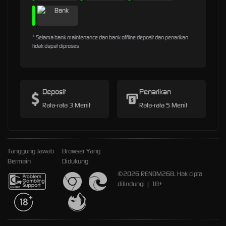
* Selama bank maintenance dan bank offline deposit dan penarikan
tidak dapat diproses
Deposit
Penarikan
Rata-rata 3 Menit
Rata-rata 5 Menit
Tanggung Jawab
Browser Yang
Bermain
Didukung
©2026 RENOM268. Hak cipta
dilindungi | 18+