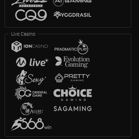
Live Casino