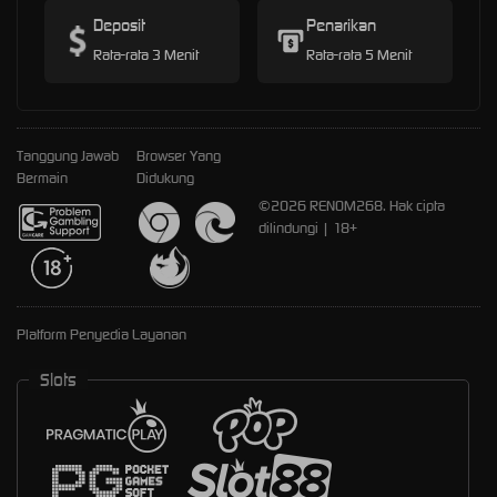
Deposit
Penarikan
Rata-rata 3 Menit
Rata-rata 5 Menit
Tanggung Jawab
Browser Yang
Bermain
Didukung
©2026 RENOM268. Hak cipta
dilindungi | 18+
Platform Penyedia Layanan
Slots