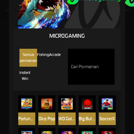
MICROGAMING
Semua
Fishing
Arcade
permainan
Instant
Win
Fortune Fishing
Dice Pop
WD Golden Fuwa Fishing
Big Button Bash
SoccerX