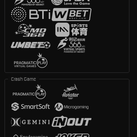
Crash Game