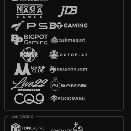
Live Casino