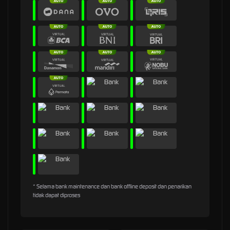
* Selama bank maintenance dan bank offline deposit dan penarikan
tidak dapat diproses