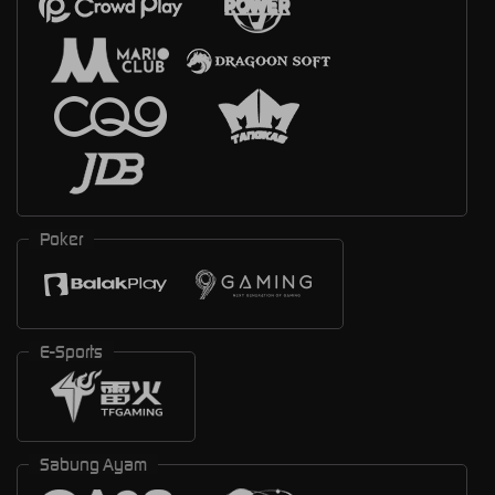
Poker
E-Sports
Sabung Ayam