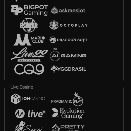
Live Casino