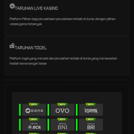
TARUHAN LIVE KASINO
Platform Pilihan bagi perusahaan-perusahaan terbaik di dunia, dengan pilihan
variasi game terbanyak
TARUHAN TOGEL
Platform togel yang menarik dari perusahan terbaik di dunia yang menawarkan
hadiah kemenangan besar